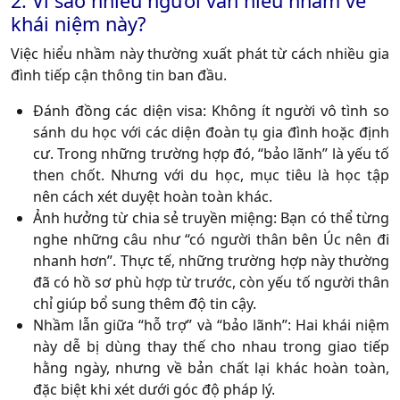
2. Vì sao nhiều người vẫn hiểu nhầm về
khái niệm này?
Việc hiểu nhầm này thường xuất phát từ cách nhiều gia
đình tiếp cận thông tin ban đầu.
Đánh đồng các diện visa:
Không ít người vô tình so
sánh du học với các diện đoàn tụ gia đình hoặc định
cư. Trong những trường hợp đó, “bảo lãnh” là yếu tố
then chốt. Nhưng với du học, mục tiêu là học tập
nên cách xét duyệt hoàn toàn khác.
Ảnh hưởng từ chia sẻ truyền miệng:
Bạn có thể từng
nghe những câu như “có người thân bên Úc nên đi
nhanh hơn”. Thực tế, những trường hợp này thường
đã có hồ sơ phù hợp từ trước, còn yếu tố người thân
chỉ giúp bổ sung thêm độ tin cậy.
Nhầm lẫn giữa “hỗ trợ” và “bảo lãnh”:
Hai khái niệm
này dễ bị dùng thay thế cho nhau trong giao tiếp
hằng ngày, nhưng về bản chất lại khác hoàn toàn,
đặc biệt khi xét dưới góc độ pháp lý.