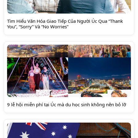
Tìm Hiểu Văn Hóa Giao Tiếp Của Người Úc Qua “Thank
You”, “Sorry” Và “No Worries”
9 lễ hội miễn phí tại Úc mà du học sinh không nên bỏ lỡ