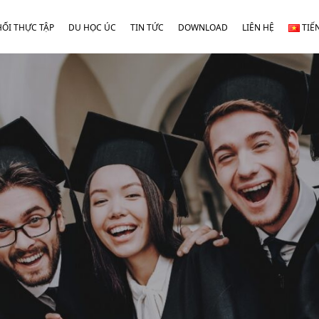
HỐI THỰC TẬP
DU HỌC ÚC
TIN TỨC
DOWNLOAD
LIÊN HỆ
TIẾ