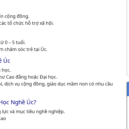
iển cộng đồng.
ác tổ chức hỗ trợ xã hội.
 0 – 5 tuổi.
m chăm sóc trẻ tại Úc.
ề Úc
 học.
như Cao đẳng hoặc Đại học.
i, dịch vụ cộng đồng, giáo dục mầm non có nhu cầu
 Học Nghề Úc?
g lực và mục tiêu nghề nghiệp.
cao