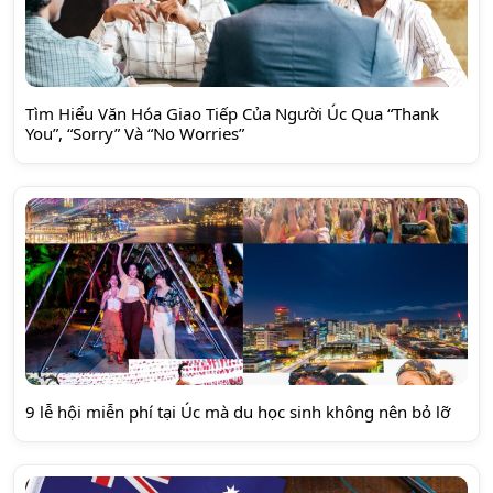
Tìm Hiểu Văn Hóa Giao Tiếp Của Người Úc Qua “Thank
You”, “Sorry” Và “No Worries”
9 lễ hội miễn phí tại Úc mà du học sinh không nên bỏ lỡ