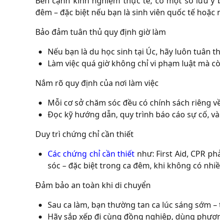
Bên cạnh kinh nghiệm thực tế, có một số lưu ý
đêm – đặc biệt nếu bạn là sinh viên quốc tế hoặc 
Bảo đảm tuân thủ quy định giờ làm
Nếu bạn là du học sinh tại Úc, hãy luôn tuân thủ
Làm việc quá giờ không chỉ vi phạm luật mà c
Nắm rõ quy định của nơi làm việc
Mỗi cơ sở chăm sóc đều có chính sách riêng về 
Đọc kỹ hướng dẫn, quy trình báo cáo sự cố, và 
Duy trì chứng chỉ cần thiết
Các chứng chỉ cần thiết
như: First Aid, CPR ph
sóc – đặc biệt trong ca đêm, khi không có nhiề
Đảm bảo an toàn khi di chuyển
Sau ca làm, bạn thường tan ca lúc sáng sớm –
Hãy sắp xếp đi cùng đồng nghiệp, dùng phương 