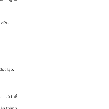
việc.
độc lập.
e – có thể
hoàn thành