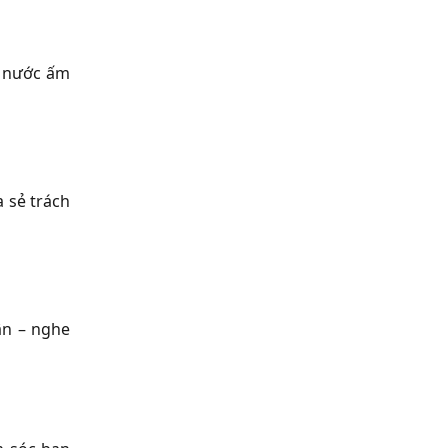
g nước ấm
 sẻ trách
ân – nghe