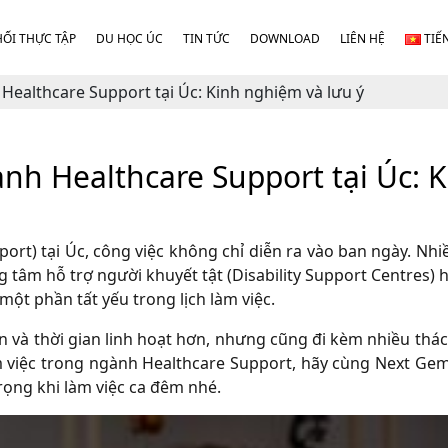
HỐI THỰC TẬP
DU HỌC ÚC
TIN TỨC
DOWNLOAD
LIÊN HỆ
TIẾ
ealthcare Support tại Úc: Kinh nghiệm và lưu ý
h Healthcare Support tại Úc: 
rt) tại Úc, công việc không chỉ diễn ra vào ban ngày. Nhiề
ng tâm hỗ trợ người khuyết tật (Disability Support Centres)
 một phần tất yếu trong lịch làm việc.
n và thời gian linh hoạt hơn, nhưng cũng đi kèm nhiều thác
m việc trong ngành Healthcare Support, hãy cùng Next Gem
rọng khi làm việc ca đêm nhé.