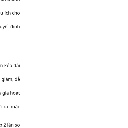
ữu ích cho
quyết định
m kéo dài
 giảm, dễ
 gia hoạt
i xa hoặc
 2 lần so