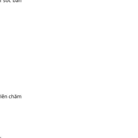
m sóc ban
 viên chăm
.