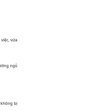
 việc, vừa
rường ngủ
 không bị