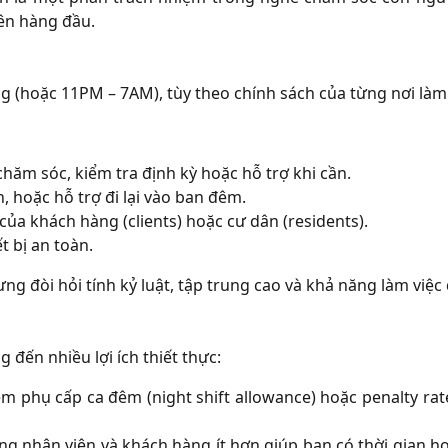
lên hàng đầu.
g (hoặc 11PM – 7AM), tùy theo chính sách của từng nơi làm 
hăm sóc, kiểm tra định kỳ hoặc hỗ trợ khi cần.
, hoặc hỗ trợ đi lại vào ban đêm.
của khách hàng (clients) hoặc cư dân (residents).
t bị an toàn.
g đòi hỏi tính kỷ luật, tập trung cao và khả năng làm việc 
 đến nhiều lợi ích thiết thực:
m phụ cấp ca đêm (night shift allowance) hoặc penalty rat
ượng nhân viên và khách hàng ít hơn giúp bạn có thời gian 