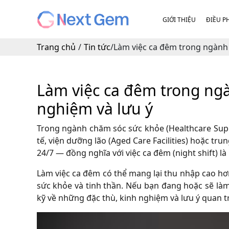
GIỚI THIỆU
ĐIỀU P
Trang chủ
/
Tin tức
/
Làm việc ca đêm trong ngành H
Làm việc ca đêm trong ngàn
nghiệm và lưu ý
Trong ngành chăm sóc sức khỏe (Healthcare Suppo
tế, viện dưỡng lão (Aged Care Facilities) hoặc tru
24/7 — đồng nghĩa với việc ca đêm (night shift) là
Làm việc ca đêm có thể mang lại thu nhập cao hơ
sức khỏe và tinh thần. Nếu bạn đang hoặc sẽ là
kỹ về những đặc thù, kinh nghiệm và lưu ý quan t