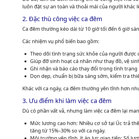
luôn đặt sự an toàn và thoải mái của người khác 
2. Đặc thù công việc ca đêm
Ca đêm thường kéo dài từ 10 giờ tối đến 6 giờ sán
Các nhiệm vụ phổ biến bao gồm:
Theo dõi tình trạng sức khỏe của người được c
Giúp đỡ sinh hoạt cá nhân như thay đồ, vệ sinh
Ghi nhận và báo cáo thay đổi trong tình trạng 
Dọn dẹp, chuẩn bị bữa sáng sớm, kiểm tra thiế
Khác với ca ngày, ca đêm thường yên tĩnh hơn nhưn
3. Ưu điểm khi làm việc ca đêm
Dù có phần vất vả, nhưng làm việc ca đêm lại mang
Mức lương cao hơn: Nhiều cơ sở tại Úc trả thê
tăng từ 15%–30% so với ca ngày.
Môi trường yên tĩnh, ít áp lực giao tiếp: Số l