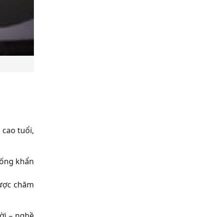
 cao tuổi,
huống khẩn
được chăm
ời – nghề