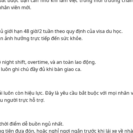
 bắt buộc bạn cần nhớ khi làm việc trong môi trường chă
nhân viên mới.
 giới hạn 48 giờ/2 tuần theo quy định của visa du học.
òn ảnh hưởng trực tiếp đến sức khỏe.
night shift, overtime, và an toàn lao động.
luôn ghi chú đầy đủ khi bàn giao ca.
ải luôn còn hiệu lực. Đây là yêu cầu bắt buộc với mọi nhân
u người trực hỗ trợ.
 thời điểm dễ buồn ngủ nhất.
tiện đưa đón, hoặc nghỉ ngơi ngắn trước khi lái xe về nhà