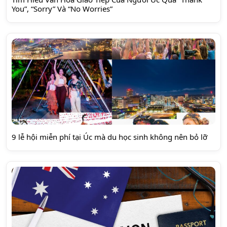
You”, “Sorry” Và “No Worries”
9 lễ hội miễn phí tại Úc mà du học sinh không nên bỏ lỡ