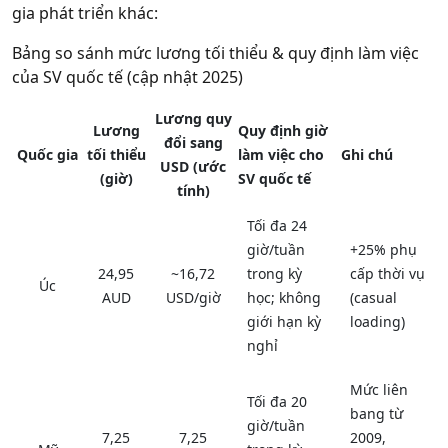
gia phát triển khác:
Bảng so sánh mức lương tối thiểu & quy định làm việc
của SV quốc tế (cập nhật 2025)
Lương quy
Lương
Quy định giờ
đổi sang
Quốc gia
tối thiểu
làm việc cho
Ghi chú
USD (ước
(giờ)
SV quốc tế
tính)
Tối đa
24
giờ/tuần
+25% phụ
24,95
~16,72
trong kỳ
cấp thời vụ
Úc
AUD
USD/giờ
học; không
(casual
giới hạn kỳ
loading)
nghỉ
Mức liên
Tối đa
20
bang từ
giờ/tuần
7,25
7,25
2009,