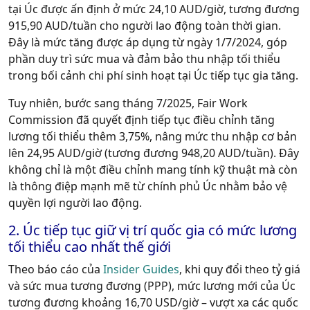
tại Úc được ấn định ở mức
24,10 AUD/giờ
, tương đương
915,90 AUD/tuần
cho người lao động toàn thời gian.
Đây là mức tăng được áp dụng từ ngày 1/7/2024, góp
phần duy trì sức mua và đảm bảo thu nhập tối thiểu
trong bối cảnh chi phí sinh hoạt tại Úc tiếp tục gia tăng.
Tuy nhiên, bước sang tháng 7/2025,
Fair Work
Commission
đã quyết định tiếp tục điều chỉnh tăng
lương tối thiểu thêm 3,75%, nâng mức thu nhập cơ bản
lên
24,95 AUD/giờ
(tương đương
948,20 AUD/tuần
). Đây
không chỉ là một điều chỉnh mang tính kỹ thuật mà còn
là thông điệp mạnh mẽ từ chính phủ Úc nhằm bảo vệ
quyền lợi người lao động.
2. Úc tiếp tục giữ vị trí quốc gia có mức lương
tối thiểu cao nhất thế giới
Theo báo cáo của
Insider Guides
, khi quy đổi theo tỷ giá
và sức mua tương đương (PPP), mức lương mới của Úc
tương đương
khoảng 16,70 USD/giờ
– vượt xa các quốc