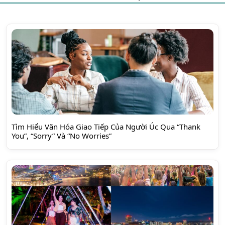
Tìm Hiểu Văn Hóa Giao Tiếp Của Người Úc Qua “Thank
You”, “Sorry” Và “No Worries”