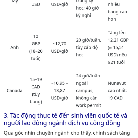
Mỹ
trong kỳ
USD
USD/giờ
nhiều
học;
40 giờ
bang cao
kỳ nghỉ
hơn
Tăng lên
10
20 giờ/tuần
,
12,21 GBP
GBP
~12,70
Anh
tùy cấp độ
(≈
15,51
(18–20
USD/giờ
học
USD
) nếu
tuổi)
≥21 tuổi
24 giờ/tuần
15–19
~10,95 –
ngoài
Nunavut
CAD
Canada
13,87
campus,
cao nhất:
(tùy
USD/giờ
không cần
19 CAD
bang)
work permit
3. Tác động thực tế đến sinh viên quốc tế và
người lao động ngành dịch vụ cộng đồng
Qua góc nhìn chuyên ngành cho thấy, chính sách tăng