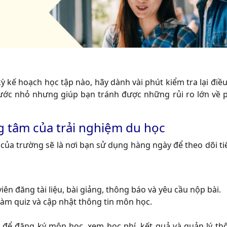
ỳ kế hoạch học tập nào, hãy dành vài phút kiểm tra lại điều
bước nhỏ nhưng giúp bạn tránh được những rủi ro lớn về p
g tâm của trải nghiệm du học
g của trường sẽ là nơi bạn sử dụng hàng ngày để theo dõi t
iên đăng tài liệu, bài giảng, thông báo và yêu cầu nộp bài.
làm quiz và cập nhật thông tin môn học.
 để đăng ký môn học, xem học phí, kết quả và quản lý thô