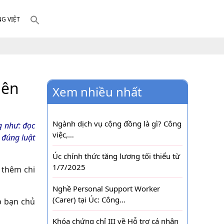
NG VIỆT
nên
Xem nhiều nhất
Ngành dịch vụ cộng đồng là gì? Công
g như: đọc
việc,…
 đúng luật
Úc chính thức tăng lương tối thiểu từ
1/7/2025
 thêm chi
Nghề Personal Support Worker
(Carer) tại Úc: Công…
úp bạn chủ
Khóa chứng chỉ III về Hỗ trợ cá nhân