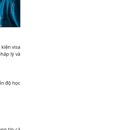
 kiện visa
háp lý và
iến độ học
ng tin cá