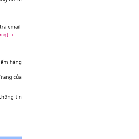
tra email
ờng] +
kiếm hàng
Trang của
thông tin