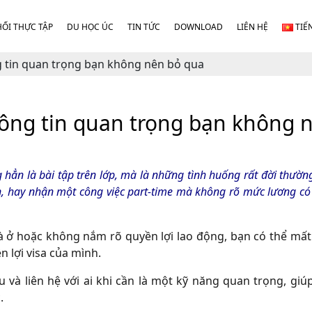
HỐI THỰC TẬP
DU HỌC ÚC
TIN TỨC
DOWNLOAD
LIÊN HỆ
TIẾ
g tin quan trọng bạn không nên bỏ qua
hông tin quan trọng bạn không 
g hẳn là bài tập trên lớp, mà là những tình huống rất đời thườn
, hay nhận một công việc part-time mà không rõ mức lương có
hà ở hoặc không nắm rõ quyền lợi lao động, bạn có thể mất
 lợi visa của mình.
âu và liên hệ với ai khi cần là một kỹ năng quan trọng, gi
.