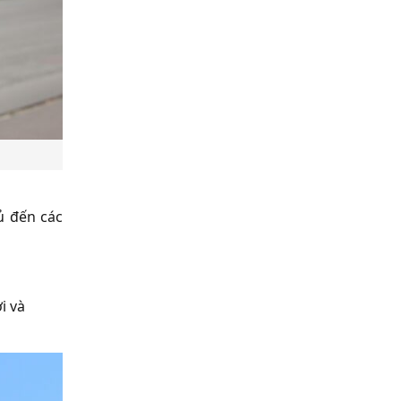
ủ đến các
i và