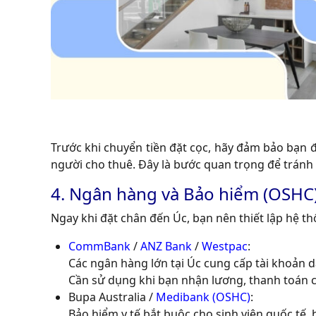
Trước khi chuyển tiền đặt cọc, hãy đảm bảo bạn đ
người cho thuê. Đây là bước quan trọng để tránh r
4. Ngân hàng và Bảo hiểm (OSHC):
Ngay khi đặt chân đến Úc, bạn nên thiết lập hệ th
CommBank
/
ANZ Bank
/
Westpac
:
Các ngân hàng lớn tại Úc cung cấp tài khoản dàn
Cần sử dụng khi bạn nhận lương, thanh toán ch
Bupa Australia /
Medibank (OSHC)
:
Bảo hiểm y tế bắt buộc cho sinh viên quốc tế,