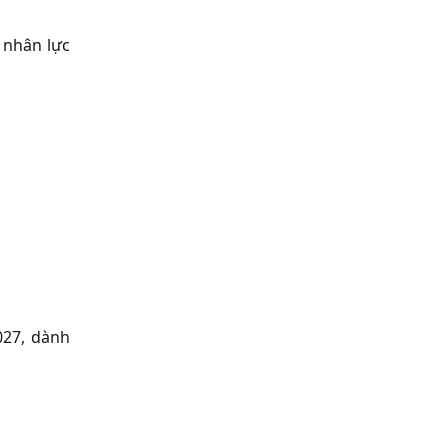
 nhân lực
027, dành
c