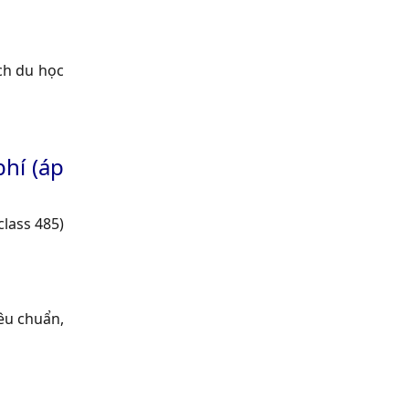
ch du học
í (áp
class 485)
iêu chuẩn,