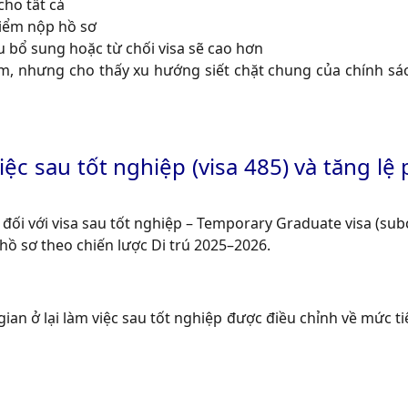
ho tất cả
điểm nộp hồ sơ
u bổ sung hoặc từ chối visa sẽ cao hơn
am, nhưng cho thấy xu hướng siết chặt chung của chính sá
ệc sau tốt nghiệp (visa 485) và tăng lệ ph
i với visa sau tốt nghiệp – Temporary Graduate visa (sub
 hồ sơ theo chiến lược Di trú 2025–2026.
gian ở lại làm việc sau tốt nghiệp được điều chỉnh về mức t