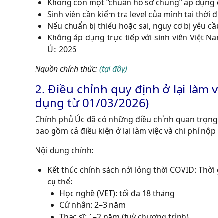
Không còn một “chuẩn hồ sơ chung” áp dụng c
Sinh viên cần kiểm tra level của mình
tại thời 
Nếu chuẩn bị thiếu hoặc sai, nguy cơ bị yêu cầ
Không áp dụng trực tiếp với sinh viên Việt N
Úc 2026
Nguồn chính thức:
(tại đây)
2. Điều chỉnh quy định ở lại làm vi
dụng từ 01/03/2026)
Chính phủ Úc đã có những điều chỉnh quan trọng đố
bao gồm cả điều kiện ở lại làm việc và chi phí nộp
Nội dung chính:
Kết thúc chính sách nới lỏng thời COVID: Thời 
cụ thể:
Học nghề (VET): tối đa 18 tháng
Cử nhân: 2–3 năm
Thạc sĩ: 1–2 năm (tuỳ chương trình)