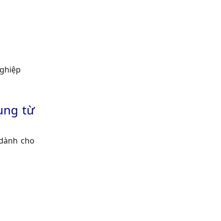
nghiệp
̣ng từ
 dành cho