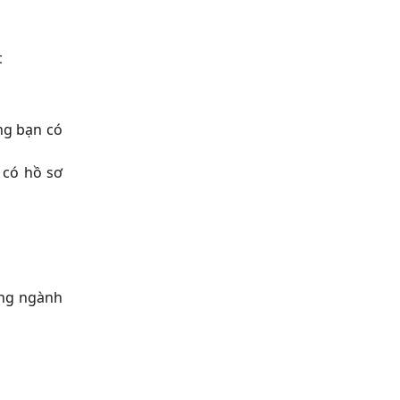
c
ững bạn có
 có hồ sơ
ừng ngành