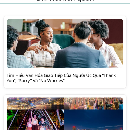
Tìm Hiểu Văn Hóa Giao Tiếp Của Người Úc Qua “Thank
You”, “Sorry” Và “No Worries”