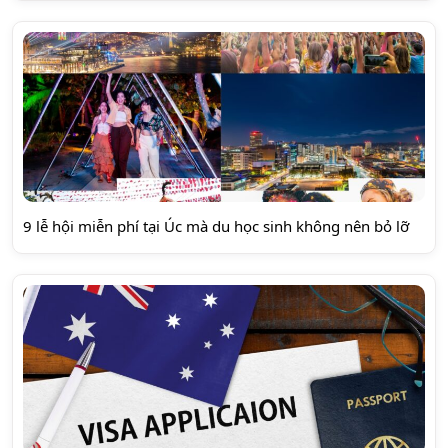
9 lễ hội miễn phí tại Úc mà du học sinh không nên bỏ lỡ