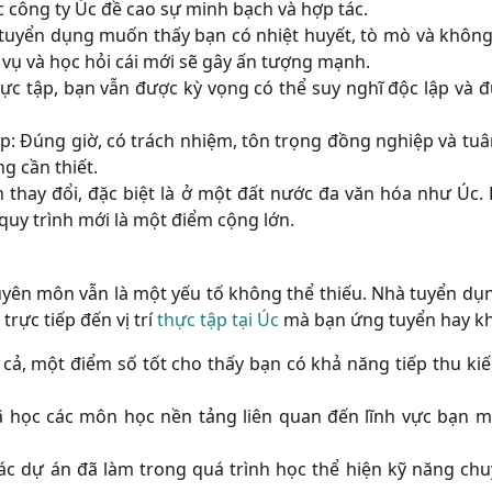
 công ty Úc đề cao sự minh bạch và hợp tác.
uyển dụng muốn thấy bạn có nhiệt huyết, tò mò và không
 vụ và học hỏi cái mới sẽ gây ấn tượng mạnh.
hực tập, bạn vẫn được kỳ vọng có thể suy nghĩ độc lập và đ
p:
Đúng giờ, có trách nhiệm, tôn trọng đồng nghiệp và tuâ
g cần thiết.
 thay đổi, đặc biệt là ở một đất nước đa văn hóa như Úc.
quy trình mới là một điểm cộng lớn.
yên môn vẫn là một yếu tố không thể thiếu. Nhà tuyển dụ
trực tiếp đến vị trí
thực tập tại Úc
mà bạn ứng tuyển hay k
cả, một điểm số tốt cho thấy bạn có khả năng tiếp thu kiế
học các môn học nền tảng liên quan đến lĩnh vực bạn 
c dự án đã làm trong quá trình học thể hiện kỹ năng ch