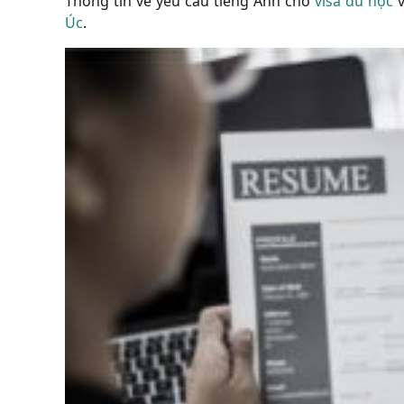
Thông tin về yêu cầu tiếng Anh cho
visa du học
Úc
.