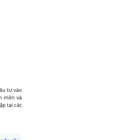
ầu tư vào
ên môn và
ập tại các