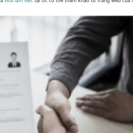
và
visa làm việc
tại Úc có thể tham khảo từ trang web của