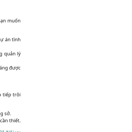
 bạn muốn
dự án tình
g quản lý
đáng được
 tiếp trôi
g sở.
cần thiết.