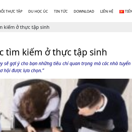
HỐI THỰC TẬP
DU HỌC ÚC
TIN TỨC
DOWNLOAD
LIÊN HỆ
TIẾ
m kiếm ở thực tập sinh
 tìm kiếm ở thực tập sinh
ày sẽ gợi ý cho bạn những tiêu chí quan trọng mà các nhà tuyể
hội được lựa chọn.”