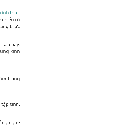
rình thực
à hiểu rõ
sang thực
 sau này.
hững kinh
năm trong
tập sinh.
lắng nghe