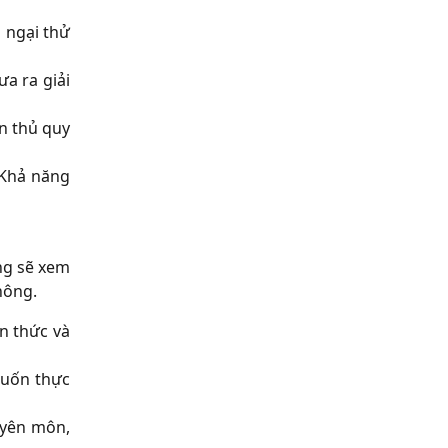
 ngại thử
ưa ra giải
n thủ quy
 Khả năng
ng sẽ xem
hông.
n thức và
muốn thực
uyên môn,