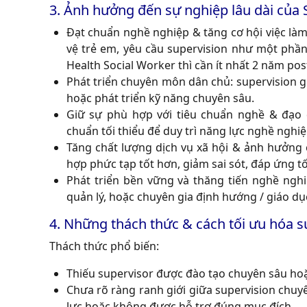
3. Ảnh hưởng đến sự nghiệp lâu dài của 
Đạt chuẩn nghề nghiệp & tăng cơ hội việc làm
vệ trẻ em, yêu cầu supervision như một phần
Health Social Worker thì cần ít nhất 2 năm pos
Phát triển chuyên môn dân chủ: supervision g
hoặc phát triển kỹ năng chuyên sâu.
Giữ sự phù hợp với tiêu chuẩn nghề & đạo
chuẩn tối thiểu để duy trì năng lực nghề nghiệ
Tăng chất lượng dịch vụ xã hội & ảnh hưởng 
hợp phức tạp tốt hơn, giảm sai sót, đáp ứng tố
Phát triển bền vững và thăng tiến nghề ngh
quản lý, hoặc chuyên gia định hướng / giáo dục
4. Những thách thức & cách tối ưu hóa s
Thách thức phổ biến
:
Thiếu supervisor được đào tạo chuyên sâu ho
Chưa rõ ràng ranh giới giữa supervision chuy
lực hoặc không được hỗ trợ đúng mục đích.