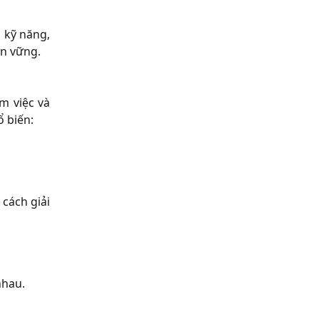
n kỹ năng,
ền vững.
m việc và
ổ biến:
cách giải
nhau.