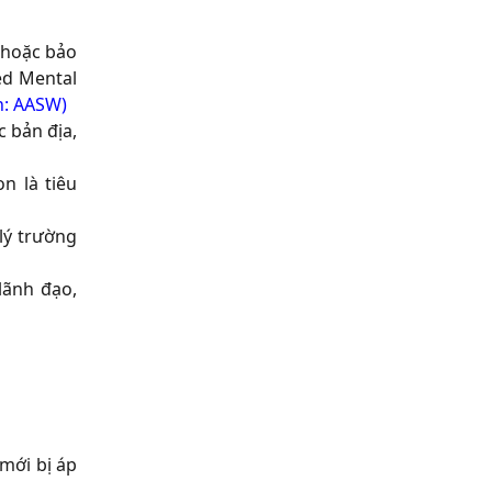
 hoặc bảo
ed Mental
n: AASW)
 bản địa,
n là tiêu
lý trường
lãnh đạo,
mới bị áp