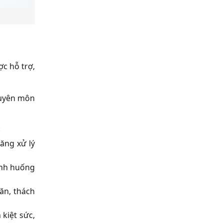
ợc hỗ trợ,
chuyên môn
:
ăng xử lý
ình huống
ăn, thách
kiệt sức,