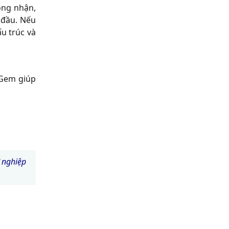
ông nhận,
 đầu. Nếu
ấu trúc và
tGem giúp
 nghiệp