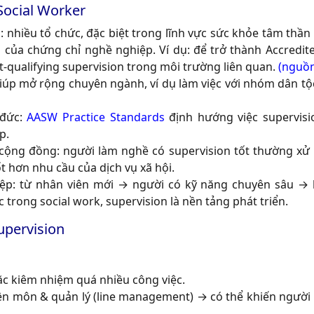
Social Worker
: nhiều tổ chức, đặc biệt trong lĩnh vực sức khỏe tâm thần
 của chứng chỉ nghề nghiệp. Ví dụ: để trở thành Accredit
t-qualifying supervision trong môi trường liên quan.
(
nguồ
iúp mở rộng chuyên ngành, ví dụ làm việc với nhóm dân tộc
 đức:
AASW Practice Standards
định hướng việc supervisio
p.
cộng đồng: người làm nghề có supervision tốt thường xử 
t hơn nhu cầu của dịch vụ xã hội.
iệp: từ nhân viên mới → người có kỹ năng chuyên sâu → 
 trong social work, supervision là nền tảng phát triển.
upervision
ặc kiêm nhiệm quá nhiều công việc.
ên môn & quản lý (line management) → có thể khiến người 