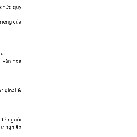
 chức quy
 riêng của
êu.
, văn hóa
riginal &
 để người
 sự nghiệp