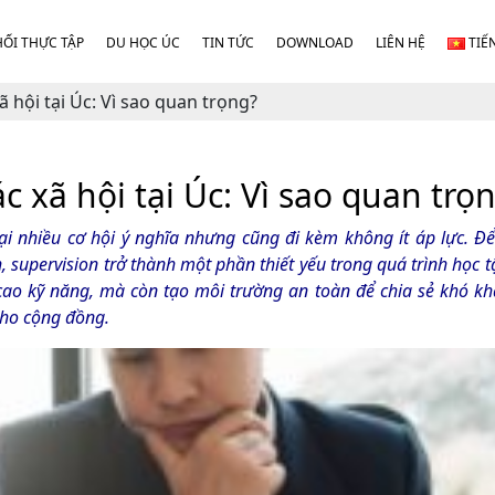
HỐI THỰC TẬP
DU HỌC ÚC
TIN TỨC
DOWNLOAD
LIÊN HỆ
TIẾ
 hội tại Úc: Vì sao quan trọng?
 xã hội tại Úc: Vì sao quan trọ
ại nhiều cơ hội ý nghĩa nhưng cũng đi kèm không ít áp lực. 
, supervision trở thành một phần thiết yếu trong quá trình học t
 cao kỹ năng, mà còn tạo môi trường an toàn để chia sẻ khó k
 cho cộng đồng.