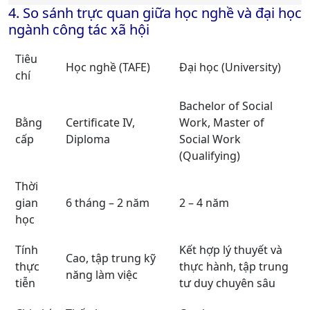
4. So sánh trực quan giữa học nghề và đại học
ngành công tác xã hội
Tiêu
Học nghề (TAFE)
Đại học (University)
chí
Bachelor of Social
Bằng
Certificate IV,
Work, Master of
cấp
Diploma
Social Work
(Qualifying)
Thời
gian
6 tháng – 2 năm
2 – 4 năm
học
Tính
Kết hợp lý thuyết và
Cao, tập trung kỹ
thực
thực hành, tập trung
năng làm việc
tiễn
tư duy chuyên sâu