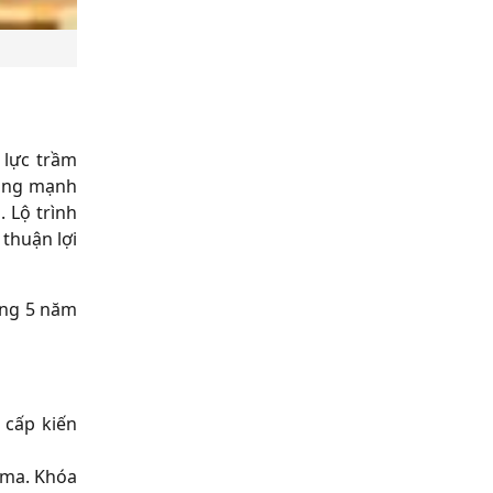
 lực trầm
 tăng mạnh
 Lộ trình
 thuận lợi
ong
5 năm
 cấp kiến
loma. Khóa