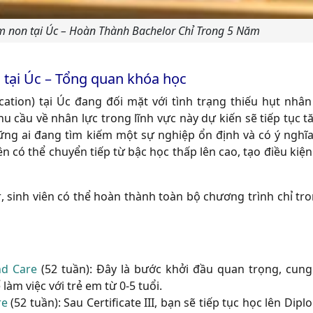
m non tại Úc – Hoàn Thành Bachelor Chỉ Trong 5 Năm
 tại Úc – Tổng quan khóa học
ation) tại Úc đang đối mặt với tình trạng thiếu hụt nhân
nhu cầu về nhân lực trong lĩnh vực này dự kiến sẽ tiếp tục
ng ai đang tìm kiếm một sự nghiệp ổn định và có ý nghĩa.
iên có thể chuyển tiếp từ bậc học thấp lên cao, tạo điều kiện
r
, sinh viên có thể hoàn thành toàn bộ chương trình chỉ tr
nd Care
(52 tuần):
Đây là bước khởi đầu quan trọng, cung
àm việc với trẻ em từ 0-5 tuổi.
re
(52 tuần):
Sau Certificate III, bạn sẽ tiếp tục học lên Dip