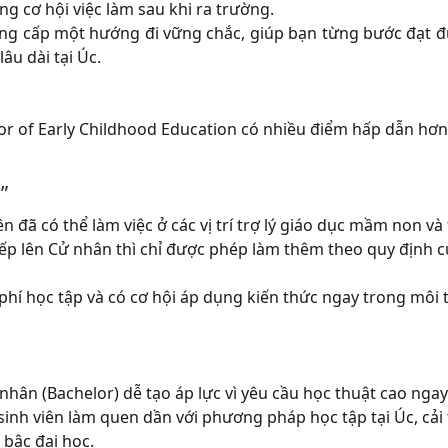
g cơ hội việc làm sau khi ra trường.
ung cấp một hướng đi vững chắc, giúp bạn từng bước đạt 
âu dài tại Úc.
or of Early Childhood Education
có nhiều điểm hấp dẫn hơn 
”
iên đã có thể làm việc ở các vị trí trợ lý giáo dục mầm non và 
ếp lên Cử nhân thì chỉ được phép làm thêm theo quy định c
i phí học tập và có cơ hội áp dụng kiến thức ngay trong môi
ử nhân (Bachelor) dễ tạo áp lực vì yêu cầu học thuật cao ngay
inh viên làm quen dần với phương pháp học tập tại Úc, cải 
 bậc đại học.