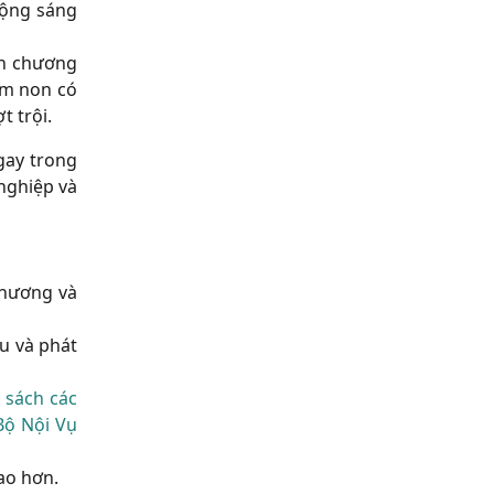
động sáng
ên chương
ầm non có
t trội.
gay trong
 nghiệp và
thương và
u và phát
 sách các
Bộ Nội Vụ
cao hơn.