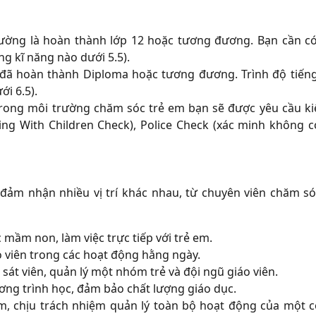
ường là hoàn thành lớp 12 hoặc tương đương. Bạn cần có
 kĩ năng nào dưới 5.5).
 đã hoàn thành Diploma hoặc tương đương. Trình độ tiến
i 6.5).
rong môi trường chăm sóc trẻ em bạn sẽ được yêu cầu ki
king With Children Check), Police Check (xác minh không có
 đảm nhận nhiều vị trí khác nhau, từ chuyên viên chăm só
mầm non, làm việc trực tiếp với trẻ em.
áo viên trong các hoạt động hằng ngày.
t viên, quản lý một nhóm trẻ và đội ngũ giáo viên.
ơng trình học, đảm bảo chất lượng giáo dục.
, chịu trách nhiệm quản lý toàn bộ hoạt động của một c