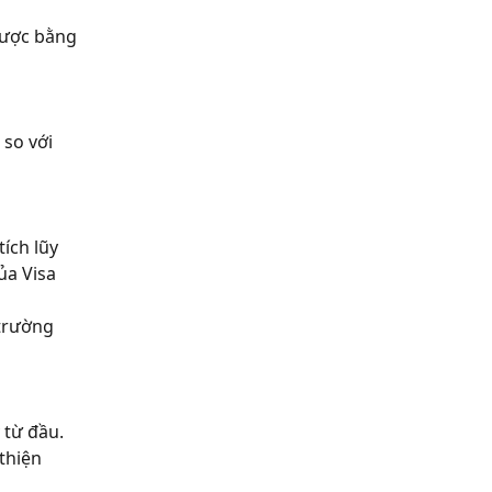
được bằng
so với
tích lũy
ủa Visa
 trường
 từ đầu.
thiện