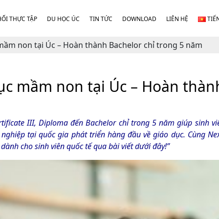
HỐI THỰC TẬP
DU HỌC ÚC
TIN TỨC
DOWNLOAD
LIÊN HỆ
TIẾ
mầm non tại Úc – Hoàn thành Bachelor chỉ trong 5 năm
dục mầm non tại Úc – Hoàn thàn
ificate III, Diploma đến Bachelor chỉ trong 5 năm giúp sinh vi
ề nghiệp tại quốc gia phát triển hàng đầu về giáo dục. Cùng N
m dành cho sinh viên quốc tế qua bài viết dưới đây!”