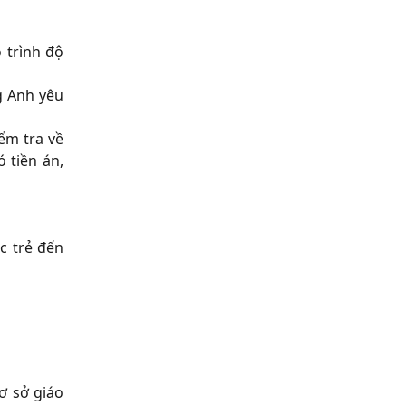
 trình độ
g Anh yêu
ểm tra về
 tiền án,
c trẻ đến
ơ sở giáo