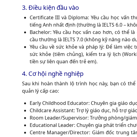
3. Điều kiện đầu vào
Certificate III và Diploma:
Yêu cầu học vấn th
tiếng Anh nhất định (thường là IELTS 6.0 – không
Bachelor:
Yêu cầu học vấn cao hơn, có thể là
cầu thường là IELTS 7.0 (không kỹ năng nào dướ
Yêu cầu về sức khỏe và pháp lý:
Để làm việc t
sức khỏe (tiêm chủng), kiểm tra lý lịch (Wor
tiền sự liên quan đến trẻ em).
4. Cơ hội nghề nghiệp
Sau khi hoàn thành lộ trình học này, bạn có thể
quản lý cấp cao:
Early Childhood Educator:
Chuyên gia giáo dục 
Childcare Assistant:
Trợ lý giáo dục, hỗ trợ gi
Room Leader/Supervisor:
Trưởng phòng/giám sá
Educational Leader:
Chuyên gia phát triển chư
Centre Manager/Director:
Giám đốc trung tâm