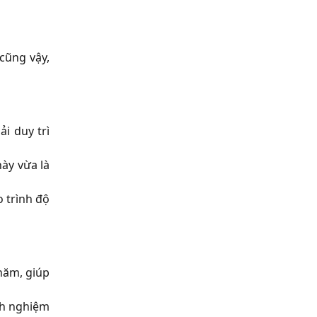
 cũng vậy,
i duy trì
này vừa là
o trình độ
năm, giúp
inh nghiệm