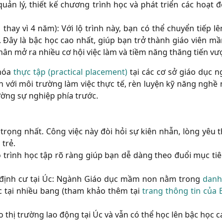
ản lý, thiết kế chương trình học và phát triển các hoạt 
 thay vì 4 năm):
Với lộ trình này, bạn có thể chuyển tiếp l
 Đây là bậc học cao nhất, giúp bạn trở thành giáo viên m
n mở ra nhiều cơ hội việc làm và tiềm năng thăng tiến vượ
hóa
thực tập (practical placement)
tại các cơ sở giáo dục n
n với môi trường làm việc thực tế, rèn luyện kỹ năng nghề
ường sự nghiệp phía trước.
trọng nhất. Công việc này đòi hỏi sự kiên nhẫn, lòng yêu 
trẻ.
 trình học tập rõ ràng giúp bạn dễ dàng theo đuổi mục tiê
định cư tại Úc:
Ngành Giáo dục mầm non nằm trong
danh
 tại nhiều bang (tham khảo thêm tại
trang thông tin của 
 trường lao động tại Úc và vẫn có thể học lên bậc học 