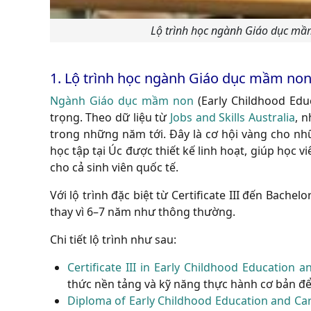
Lộ trình học ngành Giáo dục mầ
1.
Lộ trình học ngành Giáo dục mầm non
Ngành Giáo dục mầm non
(Early Childhood Educ
trọng. Theo dữ liệu từ
Jobs and Skills Australia
, 
trong những năm tới. Đây là cơ hội vàng cho nhữ
học tập tại Úc được thiết kế linh hoạt, giúp học v
cho cả sinh viên quốc tế.
Với lộ trình đặc biệt từ
Certificate III
đến
Bachelo
thay vì 6–7 năm như thông thường.
Chi tiết lộ trình như sau:
Certificate III in Early Childhood Education a
thức nền tảng và kỹ năng thực hành cơ bản để l
Diploma of Early Childhood Education and Ca