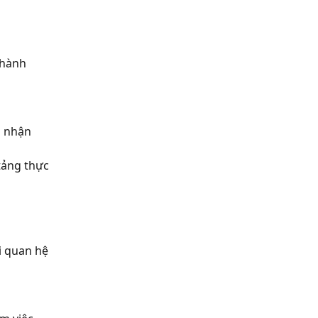
 hành
g nhận
 tảng thực
i quan hệ