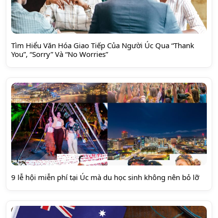
Tìm Hiểu Văn Hóa Giao Tiếp Của Người Úc Qua “Thank
You”, “Sorry” Và “No Worries”
9 lễ hội miễn phí tại Úc mà du học sinh không nên bỏ lỡ