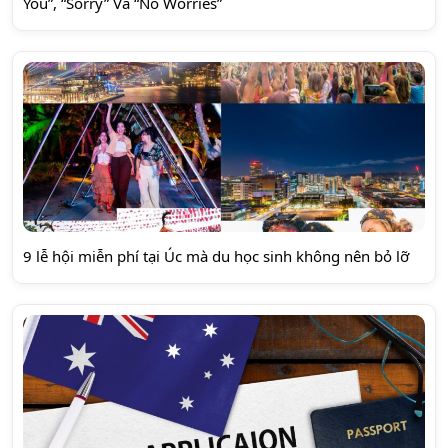
You”, “Sorry” Và “No Worries”
9 lễ hội miễn phí tại Úc mà du học sinh không nên bỏ lỡ