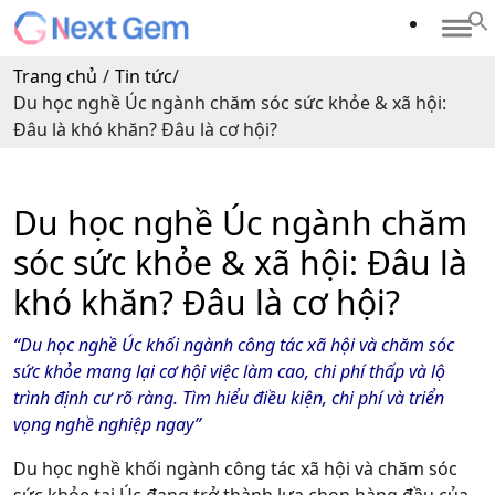
Trang chủ
/
Tin tức
/
Du học nghề Úc ngành chăm sóc sức khỏe & xã hội:
Đâu là khó khăn? Đâu là cơ hội?
Du học nghề Úc ngành chăm
sóc sức khỏe & xã hội: Đâu là
khó khăn? Đâu là cơ hội?
“
Du học nghề Úc khối ngành công tác xã hội và chăm
sóc
sức
khỏe
mang
lại
cơ
hội
việc
làm
cao
, chi
phí
thấp
và
lộ
trình
định
cư
rõ
ràng
.
Tìm
hiểu
điều
kiện
, chi
phí
và
triển
vọng
nghề
nghiệp
ngay
”
Du học nghề khối ngành công tác xã hội và chăm sóc
sức khỏe tại Úc đang trở thành lựa chọn hàng đầu của