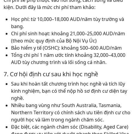
kiện. Dưới đây là mức chi phí tham khảo:
Học phí: từ 10,000–18,000 AUD/năm tùy trường và
bang.
Chi phí sinh hoạt: khoảng 21,000–25,000 AUD/năm
(theo mức quy định của Bộ Nội Vụ Úc)
Bảo hiểm y tế (OSHC): khoảng 500–600 AUD/năm
Tổng chi phí 1 năm ước tính khoảng 32,000–43,000
AUD tùy chương trình và lối sống cá nhân.
7. Cơ hội định cư sau khi học nghề
Sau khi hoàn tất chương trình học nghề và tích lũy
kinh nghiệm, bạn có thể nộp hồ sơ định cư diện tay
nghề.
Nhiều bang vùng như South Australia, Tasmania,
Northern Territory có chính sách ưu tiên định cư cho
người học và làm trong ngành chăm sóc.
Đặc biệt, các ngành chăm sóc (Disability, Aged Care)
đang được ưu tiên xét duyệt nhanh theo Skilled Visa