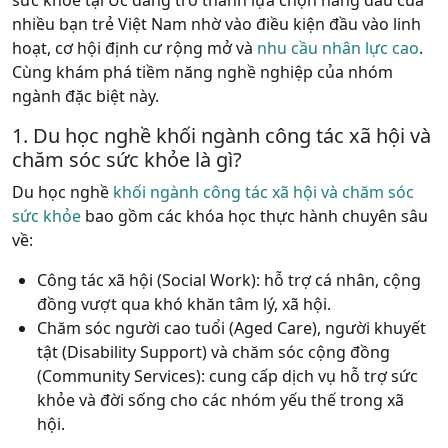
nhiều
bạn
trẻ
Việt Nam
nhờ
vào
điều
kiện
đầu
vào
linh
hoạt
,
cơ
hội
định
cư
rộng
mở
và
nhu
cầu
nhân
lực
cao
.
Cùng
khám
phá
tiềm
năng
nghề
nghiệp
của
nhóm
ngành
đặc
biệt
này
.
1. Du học nghề khối ngành công tác xã hội và
chăm sóc sức khỏe là gì?
Du học nghề
khối ngành công tác xã hội và chăm sóc
sức khỏe
bao gồm các khóa học thực hành chuyên sâu
về:
Công tác xã hội (Social Work): hỗ trợ cá nhân, cộng
đồng vượt qua khó khăn tâm lý, xã hội.
Chăm sóc người cao tuổi (Aged Care), người khuyết
tật (Disability Support) và chăm sóc cộng đồng
(Community Services): cung cấp dịch vụ hỗ trợ sức
khỏe và đời sống cho các nhóm yếu thế trong xã
hội.