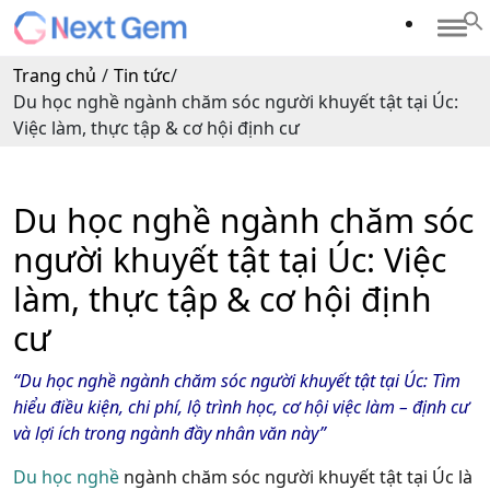
Trang chủ
/
Tin tức
/
Du học nghề ngành chăm sóc người khuyết tật tại Úc:
Việc làm, thực tập & cơ hội định cư
Du học nghề ngành chăm sóc
người khuyết tật tại Úc: Việc
làm, thực tập & cơ hội định
cư
“Du
học
nghề
ngành
chăm
sóc
người
khuyết
tật
tại
Úc
:
Tìm
hiểu
điều
kiện
, chi
phí
,
lộ
trình
học
,
cơ
hội
việc
làm
–
định
cư
và
lợi
ích
trong
ngành
đầy
nhân
văn
này
”
Du học nghề
ngành chăm sóc người khuyết tật tại Úc là