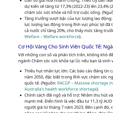
Dân số già hóa nhanh chóng: Theo Ủy ban Năng 
dự kiến sẽ tăng từ 17,3% (2022-23) lên 23,4% (
chăm sóc sức khỏe và hỗ trợ cuộc sống. (Ngu
Tăng trưởng vượt bậc của lực lượng lao động: 
lực lượng lao động trong lĩnh vực phúc lợi đã 
cả nước chỉ tăng 20%, cho thấy mức tăng trưở
Welfare – Welfare workforce
).
Cơ Hội Vàng Cho Sinh Viên Quốc Tế: Ng
Với những con số và phân tích trên, không khó để
ngành Chăm sóc sức khỏe tại Úc nếu bạn là sinh v
Thiếu hụt nhân lực lớn:
Các báo cáo đáng tin c
năm 2050, đặc biệt trong lĩnh vực chăm sóc ng
quốc tế. (Nguồn:
RACGP – Massive shortage in
Australia’s health workforce shortage
).
Chính sách đãi ngộ và hỗ trợ:
Nhằm thu hút và 
mạnh mẽ. Điển hình là việc đầu tư 11,3 tỷ AU
người già từ tháng 7 năm 2023. Bên cạnh đó, c