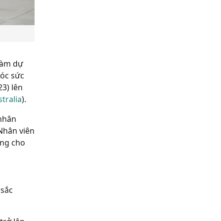
 làm dự
sóc sức
3) lên
stralia
).
 nhân
Nhân viên
àng cho
 sắc