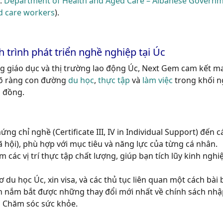
:
Department of Health and Aged Care – Albanese Governm
ed care workers
).
trình phát triển nghề nghiệp tại Úc
ng giáo dục và thị trường lao động Úc, Next Gem cam kết 
rõ ràng con đường
du học
,
thực tập
và
làm việc
trong khối 
g đồng.
ng chỉ nghề (Certificate III, IV in Individual Support) đến c
 hội), phù hợp với mục tiêu và năng lực của từng cá nhân.
m các vị trí thực tập chất lượng, giúp bạn tích lũy kinh ngh
 du học Úc, xin visa, và các thủ tục liên quan một cách bài b
nắm bắt được những thay đổi mới nhất về chính sách nhập
h Chăm sóc sức khỏe.