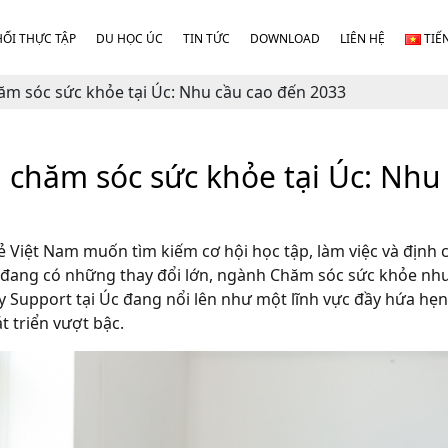
HỐI THỰC TẬP
DU HỌC ÚC
TIN TỨC
DOWNLOAD
LIÊN HỆ
TIẾ
m sóc sức khỏe tại Úc: Nhu cầu cao đến 2033
 chăm sóc sức khỏe tại Úc: Nhu
ẻ Việt Nam muốn tìm kiếm cơ hội học tập, làm việc và định 
u đang có những thay đổi lớn,
ngành Chăm sóc sức khỏe
nh
ity Support tại Úc đang nổi lên như một lĩnh vực đầy hứa hẹ
t triển vượt bậc.