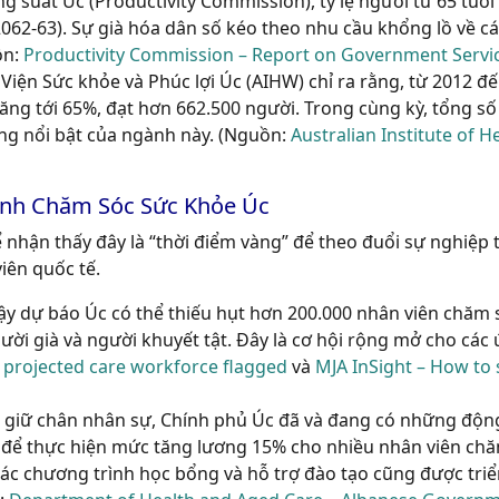
suất Úc (Productivity Commission), tỷ lệ người từ 65 tuổi 
2062-63). Sự già hóa dân số kéo theo nhu cầu khổng lồ về cá
ồn:
Productivity Commission – Report on Government Servi
Viện Sức khỏe và Phúc lợi Úc (AIHW) chỉ ra rằng, từ 2012 đế
tăng tới 65%, đạt hơn 662.500 người. Trong cùng kỳ, tổng số
ng nổi bật của ngành này. (Nguồn:
Australian Institute of H
ành Chăm Sóc Sức Khỏe Úc
 nhận thấy đây là “thời điểm vàng” để theo đuổi sự nghiệp 
iên quốc tế.
ậy dự báo Úc có thể thiếu hụt hơn 200.000 nhân viên chăm 
ười già và người khuyết tật. Đây là cơ hội rộng mở cho các 
 projected care workforce flagged
và
MJA InSight – How to 
giữ chân nhân sự, Chính phủ Úc đã và đang có những động
D để thực hiện mức tăng lương 15% cho nhiều nhân viên ch
ác chương trình học bổng và hỗ trợ đào tạo cũng được triể