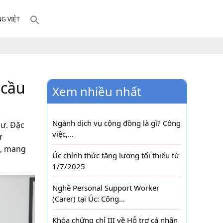
NG VIỆT
 cầu
Xem nhiều nhất
Ngành dịch vụ cộng đồng là gì? Công
cư. Đặc
việc,…
ư
n, mang
Úc chính thức tăng lương tối thiểu từ
1/7/2025
Nghề Personal Support Worker
(Carer) tại Úc: Công…
Khóa chứng chỉ III về Hỗ trợ cá nhân