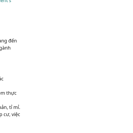
ent’s
mang đến
ngành
ác
iệm thực
ản, tỉ mỉ.
 cư, việc