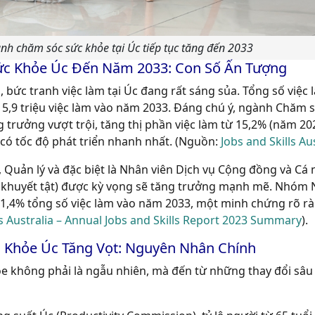
nh chăm sóc sức khỏe tại Úc tiếp tục tăng đến 2033
ức Khỏe Úc Đến Năm 2033: Con Số Ấn Tượng
, bức tranh việc làm tại Úc đang rất sáng sủa. Tổng số việc
15,9 triệu việc làm vào năm 2033. Đáng chú ý, ngành Chăm 
 trưởng vượt trội, tăng thị phần việc làm từ 15,2% (năm 202
 có tốc độ phát triển nhanh nhất. (Nguồn:
Jobs and Skills Au
Quản lý và đặc biệt là Nhân viên Dịch vụ Cộng đồng và Cá
 khuyết tật) được kỳ vọng sẽ tăng trưởng mạnh mẽ. Nhóm 
11,4% tổng số việc làm vào năm 2033, một minh chứng rõ r
ls Australia – Annual Jobs and Skills Report 2023 Summary
).
Khỏe Úc Tăng Vọt: Nguyên Nhân Chính
 không phải là ngẫu nhiên, mà đến từ những thay đổi sâu