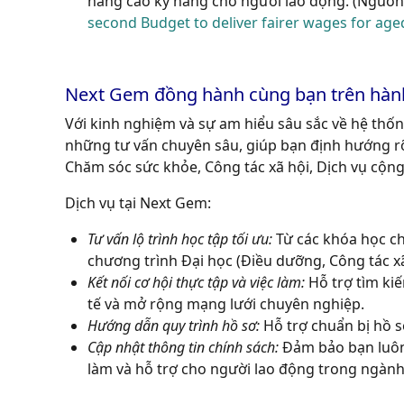
nâng cao kỹ năng cho người lao động. (Nguồn
second Budget to deliver fairer wages for ag
Next Gem đồng hành cùng bạn trên hành 
Với kinh nghiệm và sự am hiểu sâu sắc về hệ thố
những tư vấn chuyên sâu, giúp bạn định hướng 
Chăm sóc sức khỏe, Công tác xã hội, Dịch vụ cộn
Dịch vụ tại Next Gem:
Tư vấn lộ trình học tập tối ưu:
Từ các khóa học chứ
chương trình Đại học (Điều dưỡng, Công tác xã
Kết nối cơ hội thực tập và việc làm:
Hỗ trợ tìm kiế
tế và mở rộng mạng lưới chuyên nghiệp.
Hướng dẫn quy trình hồ sơ:
Hỗ trợ chuẩn bị hồ sơ
Cập nhật thông tin chính sách:
Đảm bảo bạn luôn 
làm và hỗ trợ cho người lao động trong ngàn