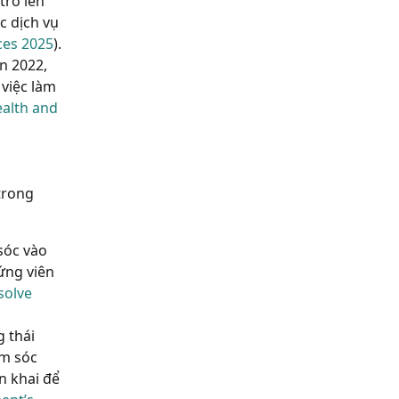
trở lên
c dịch vụ
ces 2025
).
n 2022,
 việc làm
ealth and
trong
sóc vào
ứng viên
solve
 thái
ăm sóc
n khai để