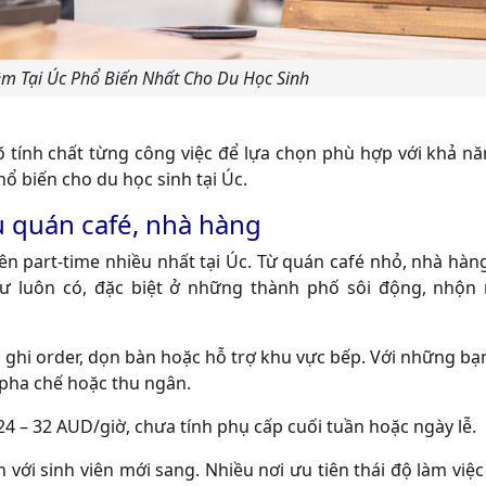
m Tại Úc Phổ Biến Nhất Cho Du Học Sinh
 rõ tính chất từng công việc để lựa chọn phù hợp với khả nă
̉ biến cho du học sinh tại Úc.
̣ quán café, nhà hàng
ên part-time nhiều nhất tại Úc. Từ quán café nhỏ, nhà hàn
 luôn có, đặc biệt ở những thành phố sôi động, nhộn 
 ghi order, dọn bàn hoặc hỗ trợ khu vực bếp. Với những bạn
ề pha chế hoặc thu ngân.
– 32 AUD/giờ, chưa tính phụ cấp cuối tuần hoặc ngày lễ.
n với sinh viên mới sang. Nhiều nơi ưu tiên thái độ làm việ