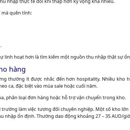
thu nhập thực tế đôi khi thấp hơn kỳ vọng khá nhiều.
” mà quên tính:
.
 sự linh hoạt hơn là tìm kiếm một nguồn thu nhập thật sự ổn
ho hàng
g thường ít được nhắc đến hơn hospitality. Nhiều kho 
heo ca, đặc biệt vào mùa sale hoặc cuối năm.
a, phân loại đơn hàng hoặc hỗ trợ vận chuyển trong kho.
 trường làm việc tương đối chuyên nghiệp. Một số kho lớn 
thu nhập ổn định. Thường dao động khoảng 27 – 35 AUD/giờ t