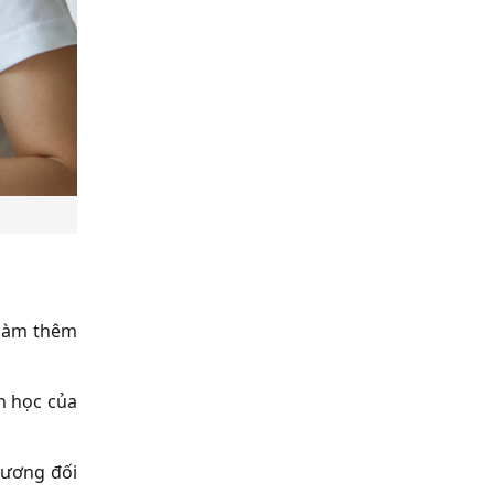
 làm thêm
ch học của
tương đối