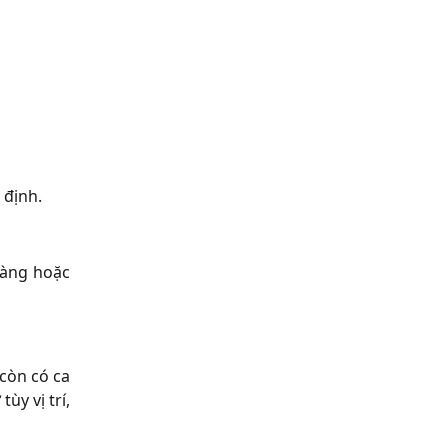
 định.
hàng hoặc
còn có ca
ùy vị trí,