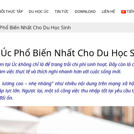
HỐI THỰC TẬP
DU HỌC ÚC
TIN TỨC
DOWNLOAD
LIÊN HỆ
TIẾ
 Phổ Biến Nhất Cho Du Học Sinh
 Úc Phổ Biến Nhất Cho Du Học 
 tại Úc không chỉ là để trang trải chi phí sinh hoạt. Đây còn là 
g làm việc thực tế và thích nghi nhanh hơn với cuộc sống mới.
– lương cao – nhẹ nhàng” như nhiều nội dung trên mạng xã hội 
p lực lớn. Ngược lại, một số công việc thu nhập tốt lại yêu cầu t
đối ổn.