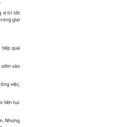
.
vị trí tốt
trong giai
 tiếp quá
t sớm vào
công việc,
c liên tục
ến. Nhưng