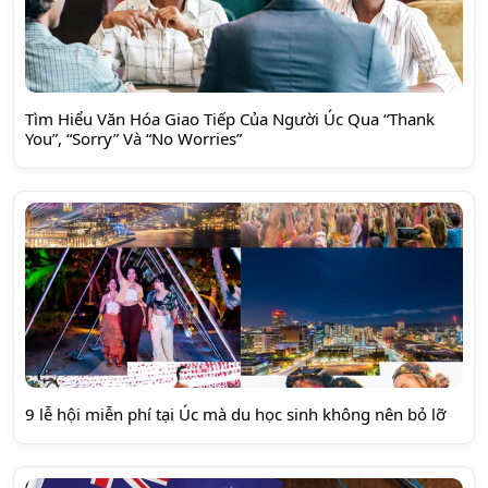
Tìm Hiểu Văn Hóa Giao Tiếp Của Người Úc Qua “Thank
You”, “Sorry” Và “No Worries”
9 lễ hội miễn phí tại Úc mà du học sinh không nên bỏ lỡ