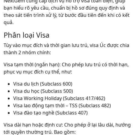
NextGem cung cấp dịch vụ hỗ trợ visa toàn diện
, giúp
bạn hiểu rõ yêu cầu, chuẩn bị hồ sơ đúng quy định và
theo sát tiến trình xử lý, từ bước đầu tiên đến khi có kết
quả.
Phân loại Visa
Tùy vào mục đích và thời gian lưu trú, visa Úc được chia
thành 2 nhóm chính:
Visa tạm thời (ngắn hạn)
: Cho phép lưu trú có thời hạn,
phục vụ mục đích cụ thể, như:
Visa du lịch (Subclass 600)
Visa du học (Subclass 500)
Visa Working Holiday (Subclass 417/462)
Visa lao động tạm thời – TSS (Subclass 482)
Visa đào tạo nghề (Subclass 407)
Visa dài hạn hoặc định cư
: Cho phép ở lại lâu dài, hướng
tới quyền thường trú. Bao gồm: