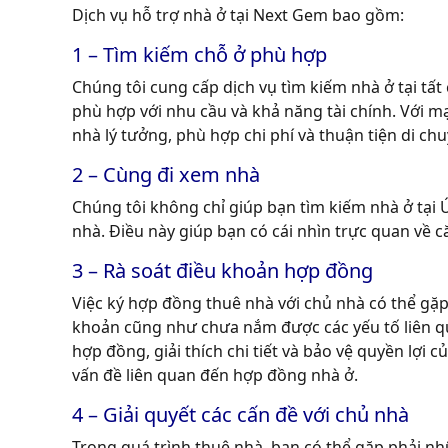
Dịch vụ hỗ trợ nhà ở tại Next Gem bao gồm:
1 – Tìm kiếm chỗ ở phù hợp
Chúng tôi cung cấp dịch vụ tìm kiếm nhà ở tại tất
phù hợp với nhu cầu và khả năng tài chính. Với mạ
nhà lý tưởng, phù hợp chi phí và thuận tiện di chu
2 – Cùng đi xem nhà
Chúng tôi không chỉ giúp bạn tìm kiếm nhà ở tại
nhà. Điều này giúp bạn có cái nhìn trực quan về c
3 – Rà soát điều khoản hợp đồng
Việc ký hợp đồng thuê nhà với chủ nhà có thể gặp
khoản cũng như chưa nắm được các yếu tố liên qu
hợp đồng, giải thích chi tiết và bảo vệ quyền lợi 
vấn đề liên quan đến hợp đồng nhà ở.
4 – Giải quyết các cấn đề với chủ nhà
Trong quá trình thuê nhà, bạn có thể gặp phải nh