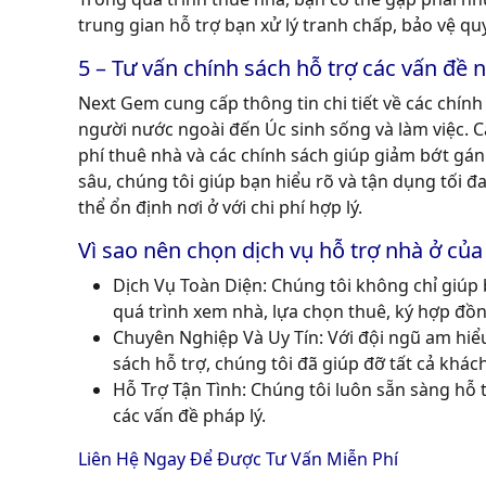
trung gian hỗ trợ bạn xử lý tranh chấp, bảo vệ qu
5 – Tư vấn chính sách hỗ trợ các
vấn đề n
Next Gem cung cấp thông tin chi tiết về các chính
người nước ngoài đến Úc sinh sống và làm việc. C
phí thuê nhà và các chính sách giúp giảm bớt gán
sâu, chúng tôi giúp bạn hiểu rõ và tận dụng tối đa
thể ổn định nơi ở với chi phí hợp lý.
Vì sao nên chọn dịch vụ hỗ trợ nhà ở của
Dịch Vụ Toàn Diện
: Chúng tôi không chỉ giú
quá trình xem nhà, lựa chọn thuê, ký hợp đồn
Chuyên Nghiệp Và Uy Tín
: Với đội ngũ am hiể
sách hỗ trợ, chúng tôi đã giúp đỡ tất cả khác
Hỗ Trợ Tận Tình
: Chúng tôi luôn sẵn sàng hỗ 
các vấn đề pháp lý.
Liên Hệ Ngay Để Được Tư Vấn Miễn Phí