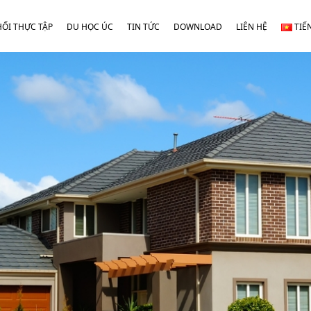
HỐI THỰC TẬP
DU HỌC ÚC
TIN TỨC
DOWNLOAD
LIÊN HỆ
TIẾ