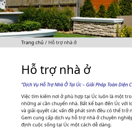
Trang chủ
/
Hỗ trợ nhà ở
Hỗ trợ nhà ở
“Dịch Vụ Hỗ Trợ Nhà Ở Tại Úc – Giải Pháp Toàn Diện
Việc tìm kiếm nơi ở phù hợp tại Úc luôn là một t
những ai cần chuyển nhà. Bất kể bạn đến Úc với lo
và giải quyết các vấn đề phát sinh đều có thể tr
Gem
cung cấp dịch vụ hỗ trợ nhà ở chuyên nghiệp
định cuộc sống tại Úc một cách dễ dàng.